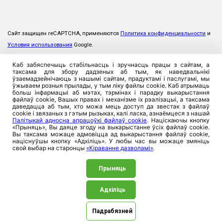
Сайт защищен reCAPTCHA, применяются
Политика конфиденциальности
и
Условия использования
Google.
Каб забяспечыць стабільнасць і зручнасць працы з сайтам, а
таксама для збору дадзеных аб тым, як наведвальнікі
ўзаемадзейнічаюць з нашымі сайтам, прадуктамі і паслугамі, мы
ўжываем розныя прылады, у тым ліку файлы cookie. Каб атрымаць
больш інфармацыі аб мэтах, тэрмінах і парадку выкарыстання
файлаў cookie, Вашых правах і механізме іх рэалізацыі, а таксама
даведацца аб тым, хто можа мець доступ да звестак з файлаў
cookie і звязаных з гэтым рызыках, калі ласка, азнаёмцеся з нашай
Палітыкай адносна апрацоўкі файлаў cookie
. Націскаючы кнопку
«Прыняць», Вы даяце згоду на выкарыстанне ўсіх файлаў cookie.
Вы таксама можаце адмовіцца ад выкарыстання файлаў cookie,
націснуўшы кнопку «Адхіліць». У любы час вы можаце змяніць
свой выбар на старонцы
«Кіраванне дазволамі»
.
Прыняць
Адхіліць
©2026. ЗАСТ «Прамтрансінвест», 220026, Рэспублика
Беларусь, г. Мінск, вул. Пляханава, 8. УНП 100357923
Падрабязней