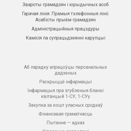
Звароты грамадзян і юрыдычных асоб
Гарачая лінія. Прамыя тэлефонныя лініі.
Асабісты прыём грамадзян
Адміністрацыйныя працэдуры
Камісія па супрацьдзеянні карупцыі
Аб парадку апрацоўцы персанальных
дадзеных
Раскрыццё інфармацыі
Інфармацыя пра згубленыя бланкі
квітанцый 1-СУ, 1-СУу
Закупка за кошт уласных сродкаў
Фінансавая граматнасць
Пытанне — адказ