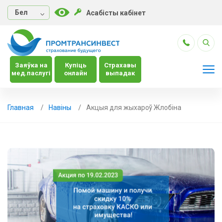
Бел
Асабісты кабінет
Заяўка на
Купіць
Страхавы
мед.паслугі
онлайн
выпадак
Главная
Навiны
Акцыя для жыхароў Жлобіна