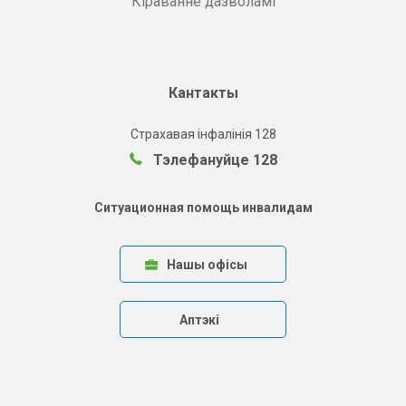
Кіраванне дазволамі
Кантакты
Страхавая інфалінія 128
Тэлефануйце 128
Ситуационная помощь инвалидам
Нашы офісы
Аптэкі