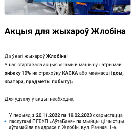
Акцыя для жыхароў Жлобіна
Да ўвагі жыхароў
Жлобіна
!
У нас стартавала акцыя «Памый машыну і атрымай
зніжку 10%
на страхоўку
КАСКА
або маёмасці (
дом,
кватэра, прадметы побыту
)».
Для ўдзелу ў акцыі неабходна:
У перыяд
з 20.11.2022 па 19.02.2023
скарыстацца
паслугамі ПГВУП «АўтаБаня» па мыйцы ці чыстцы
аўтамабіля па адрасе г. Жлобін, вул. Рачная, 1-е.