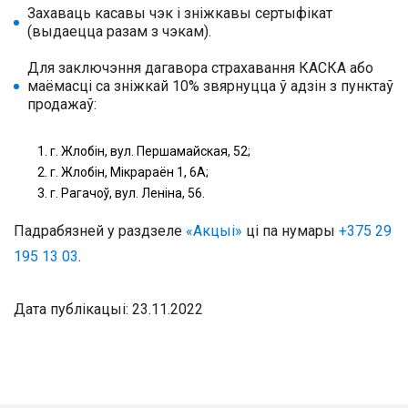
Захаваць касавы чэк і зніжкавы сертыфікат
(выдаецца разам з чэкам).
Для заключэння дагавора страхавання КАСКА або
маёмасці са зніжкай 10% звярнуцца ў адзін з пунктаў
продажаў:
г. Жлобін, вул. Першамайская, 52;
г. Жлобін, Мікрараён 1, 6А;
г. Рагачоў, вул. Леніна, 56.
Падрабязней у раздзеле
«Акцыі»
ці па нумары
+375 29
195 13 03
.
Дата публікацыі: 23.11.2022