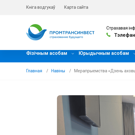
Кніга водгукаў
Карта сайта
Страхавая інф
Тэлефан
Фізічным асобам
Юрыдычным асобам
Главная
Навiны
Мерапрыемства «Дзень аховы