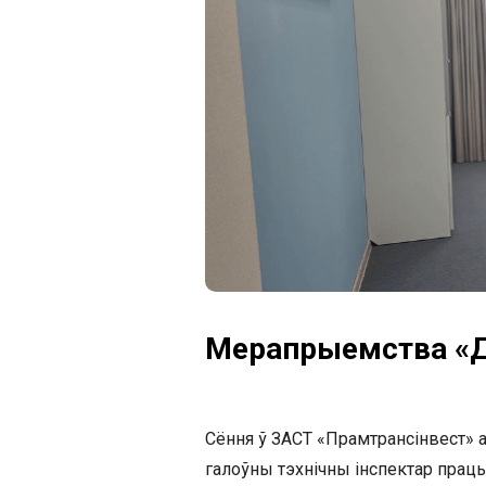
Мерапрыемства «Д
Сёння ў ЗАСТ «Прамтрансінвест» 
галоўны тэхнічны інспектар працы