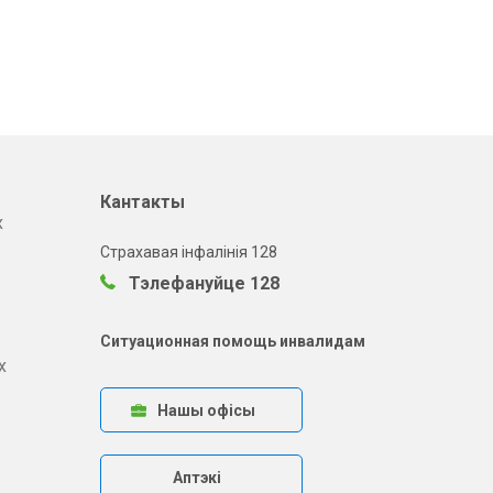
Кантакты
х
Страхавая інфалінія 128
Тэлефануйце 128
Ситуационная помощь инвалидам
х
Нашы офісы
Аптэкі