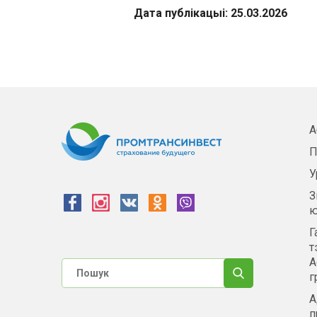
Дата публікацыі: 25.03.2026
А
П
У
З
ю
Г
т
А
г
А
п