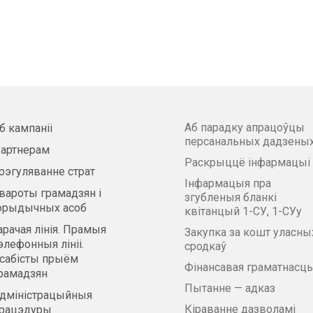
Аб парадку апрацоўцы
б кампаніі
персанальных дадзены
артнерам
Раскрыццё інфармацыі
рэгуляванне страт
Інфармацыя пра
вароты грамадзян і
згубленыя бланкі
рыдычных асоб
квітанцый 1-СУ, 1-СУу
арачая лінія. Прамыя
Закупка за кошт уласны
элефонныя лініі.
сродкаў
сабісты прыём
Фінансавая граматнасць
рамадзян
Пытанне — адказ
дміністрацыйныя
Кіраванне дазволамі
рацэдуры