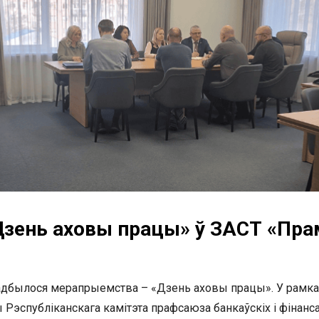
зень аховы працы» ў ЗАСТ «Пра
адбылося мерапрыемства – «Дзень аховы працы». У рамках
 Рэспубліканскага камітэта прафсаюза банкаўскіх і фінанс