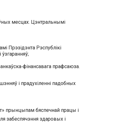
оўных месцах. Цэнтральнымі
амі Прэзідэнта Рэспублікі
 ўзгаранняў;
банкаўска‑фінансавага прафсаюза.
шэнняў і прадухіленні падобных
т» прынцыпам бяспечнай працы і
ля забеспячэння здаровых і