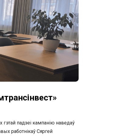
мтрансінвест»
 гэтай падзеі кампанію наведаў
авых работнікаў Сяргей