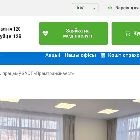
Бел
Версія для
алінія 128
Заяўка на
Ку
мед.паслугі
уйце 128
Акцыі
Нашы офісы
Кошт страхо
 працы» ў ЗАСТ «Прамтрансінвест»