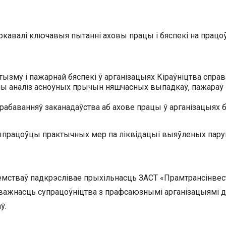
еркавалі ключавыя пытанні аховы працы і бяспекі на прац
тызму і пажарнай бяспекі ў арганізацыях Кіраўніцтва справ
чы аналіз асноўных прычын няшчасных выпадкаў, пажараў і
рабаванняў заканадаўства аб ахове працы ў арганізацыях 
ыпрацоўцы практычных мер па ліквідацыі выяўленых пару
стваў падкрэслівае прыхільнасць ЗАСТ «Прамтрансінвес
 важнасць супрацоўніцтва з прафсаюзнымі арганізацыямі д
ў.