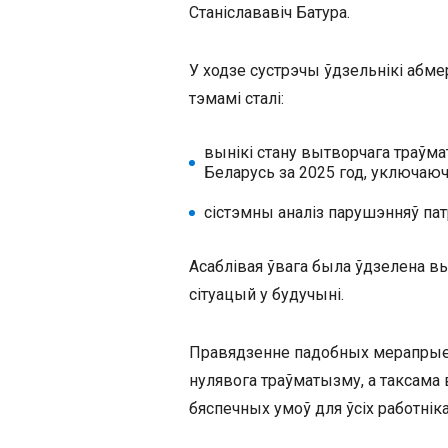
Станіслававіч Батура.
У ходзе сустрэчы ўдзельнікі абм
тэмамі сталі:
вынікі стану вытворчага траўма
Беларусь за 2025 год, уключаю
сістэмны аналіз парушэнняў пат
Асаблівая ўвага была ўдзелена в
сітуацый у будучыні.
Правядзенне падобных мерапрыем
нулявога траўматызму, а таксама
бяспечных умоў для ўсіх работніка