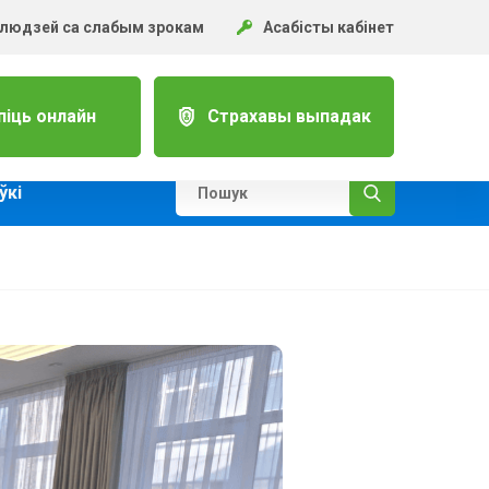
 людзей са слабым зрокам
Асабісты кабінет
піць онлайн
Страхавы выпадак
ўкi