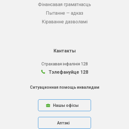
Фінансавая граматнасць
Пытанне — адказ
Кіраванне дазволамі
Кантакты
Страхавая інфалінія 128
Тэлефануйце 128
Ситуационная помощь инвалидам
Нашы офісы
Аптэкі