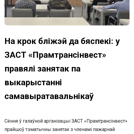
На крок бліжэй да бяспекі: у
ЗАСТ «Прамтрансінвест»
правялі занятак па
выкарыстанні
самавыратавальнікаў
Сёння ў галаўной арганізацыі ЗАСТ «Прамтрансінвест»
прайшоў тэматычны занятак з членамі пажарнай