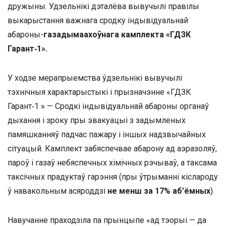
дружыны. Удзельнікі дэталёва вывучылі правілы
выкарыстання важнага сродку індывідуальнай
абароны-
газадымаахоўнага камплекта «ГДЗК
Гарант‑1».
У ходзе мерапрыемства ўдзельнікі вывучылі
тэхнічныя характарыстыкі і прызначэнне «ГДЗК
Гарант‑1 » — Сродкі індывідуальнай абароны органаў
дыхання і зроку пры эвакуацыі з задымленых
памяшканняў падчас пажару і іншых надзвычайных
сітуацый. Камплект забяспечвае абарону ад аэразоляў,
пароў і газаў небяспечных хімічных рэчываў, а таксама
таксічных прадуктаў гарэння (пры ўтрыманні кіслароду
ў навакольным асяроддзі
не менш за 17% аб’ёмных
).
Навучанне праходзіла па прынцыпе «ад тэорыі — да