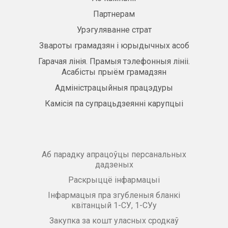
Партнерам
Урэгуляванне страт
Звароты грамадзян і юрыдычных асоб
Гарачая лінія. Прамыя тэлефонныя лініі.
Асабісты прыём грамадзян
Адміністрацыйныя працэдуры
Камісія па супрацьдзеянні карупцыі
Аб парадку апрацоўцы персанальных
дадзеных
Раскрыццё інфармацыі
Інфармацыя пра згубленыя бланкі
квітанцый 1-СУ, 1-СУу
Закупка за кошт уласных сродкаў