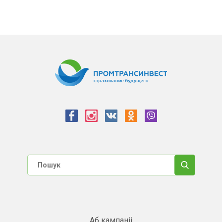
Аб кампаніі