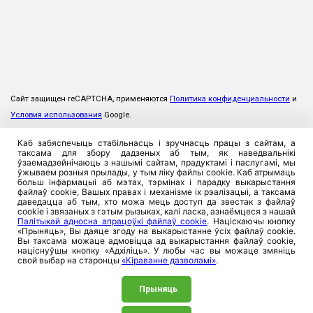
Сайт защищен reCAPTCHA, применяются
Политика конфиденциальности
и
Условия использования
Google.
Каб забяспечыць стабільнасць і зручнасць працы з сайтам, а
таксама для збору дадзеных аб тым, як наведвальнікі
ўзаемадзейнічаюць з нашымі сайтам, прадуктамі і паслугамі, мы
ўжываем розныя прылады, у тым ліку файлы cookie. Каб атрымаць
больш інфармацыі аб мэтах, тэрмінах і парадку выкарыстання
файлаў cookie, Вашых правах і механізме іх рэалізацыі, а таксама
даведацца аб тым, хто можа мець доступ да звестак з файлаў
cookie і звязаных з гэтым рызыках, калі ласка, азнаёмцеся з нашай
Палітыкай адносна апрацоўкі файлаў cookie
. Націскаючы кнопку
«Прыняць», Вы даяце згоду на выкарыстанне ўсіх файлаў cookie.
Вы таксама можаце адмовіцца ад выкарыстання файлаў cookie,
націснуўшы кнопку «Адхіліць». У любы час вы можаце змяніць
свой выбар на старонцы
«Кіраванне дазволамі»
.
Прыняць