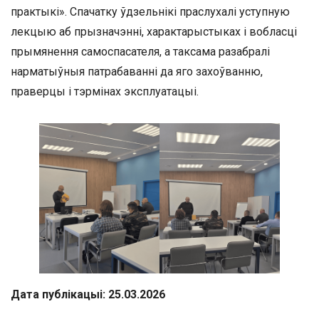
практыкі». Спачатку ўдзельнікі праслухалі уступную
лекцыю аб прызначэнні, характарыстыках і вобласці
прымянення самоспасателя, а таксама разабралі
нарматыўныя патрабаванні да яго захоўванню,
праверцы і тэрмінах эксплуатацыі.
Дата публікацыі: 25.03.2026