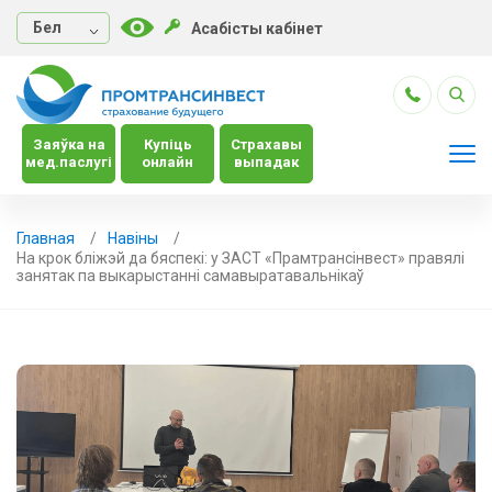
Бел
Асабісты кабінет
Заяўка на
Купіць
Страхавы
мед.паслугі
онлайн
выпадак
Главная
Навiны
На крок бліжэй да бяспекі: у ЗАСТ «Прамтрансінвест» правялі
занятак па выкарыстанні самавыратавальнікаў