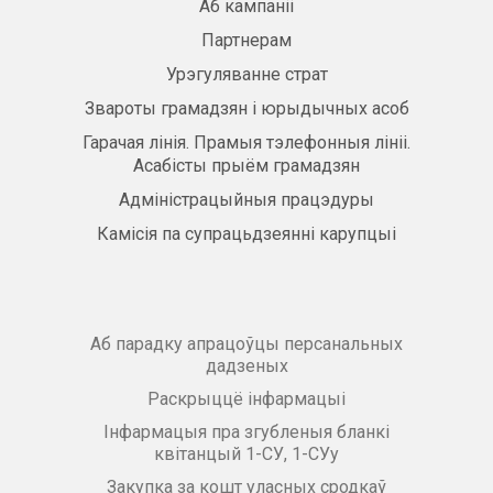
Аб кампаніі
Партнерам
Урэгуляванне страт
Звароты грамадзян і юрыдычных асоб
Гарачая лінія. Прамыя тэлефонныя лініі.
Асабісты прыём грамадзян
Адміністрацыйныя працэдуры
Камісія па супрацьдзеянні карупцыі
Аб парадку апрацоўцы персанальных
дадзеных
Раскрыццё інфармацыі
Інфармацыя пра згубленыя бланкі
квітанцый 1-СУ, 1-СУу
Закупка за кошт уласных сродкаў