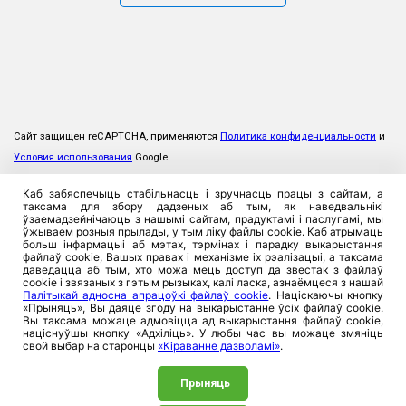
Сайт защищен reCAPTCHA, применяются
Политика конфиденциальности
и
Условия использования
Google.
Каб забяспечыць стабільнасць і зручнасць працы з сайтам, а
таксама для збору дадзеных аб тым, як наведвальнікі
ўзаемадзейнічаюць з нашымі сайтам, прадуктамі і паслугамі, мы
ўжываем розныя прылады, у тым ліку файлы cookie. Каб атрымаць
больш інфармацыі аб мэтах, тэрмінах і парадку выкарыстання
файлаў cookie, Вашых правах і механізме іх рэалізацыі, а таксама
даведацца аб тым, хто можа мець доступ да звестак з файлаў
cookie і звязаных з гэтым рызыках, калі ласка, азнаёмцеся з нашай
Палітыкай адносна апрацоўкі файлаў cookie
. Націскаючы кнопку
«Прыняць», Вы даяце згоду на выкарыстанне ўсіх файлаў cookie.
Вы таксама можаце адмовіцца ад выкарыстання файлаў cookie,
націснуўшы кнопку «Адхіліць». У любы час вы можаце змяніць
свой выбар на старонцы
«Кіраванне дазволамі»
.
Прыняць