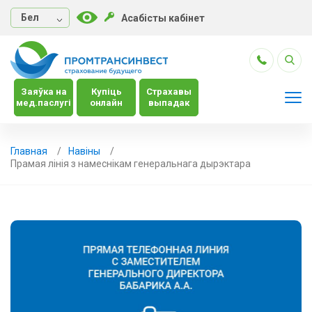
Бел
Асабісты кабінет
Заяўка на
Купіць
Страхавы
мед.паслугі
онлайн
выпадак
Главная
Навiны
Прамая лінія з намеснікам генеральнага дырэктара