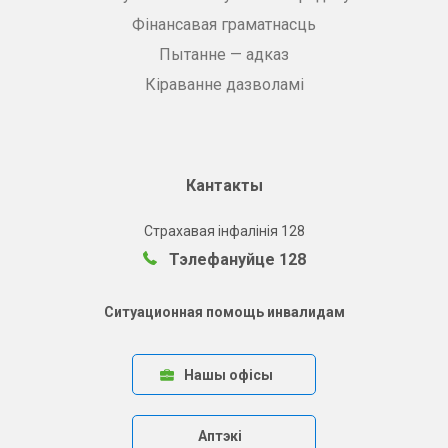
Фінансавая граматнасць
Пытанне — адказ
Кіраванне дазволамі
Кантакты
Страхавая інфалінія 128
Тэлефануйце 128
Ситуационная помощь инвалидам
Нашы офісы
Аптэкі