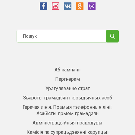
Аб кампаніі
Партнерам
Урэгуляванне страт
Звароты грамадзян і юрыдычных асоб
Гарачая лінія. Прамыя тэлефонныя лініі.
Асабісты прыём грамадзян
Адміністрацыйныя працэдуры
Камісія па супрацьдзеянні карупцыі