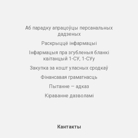
Аб парадку апрацоўцы персанальных
дадзеных
Раскрыццё інфармацыі
Інфармацыя пра згубленыя бланкі
квітанцый 1-СУ, 1-СУу
Закупка за кошт уласных сродкаў
Фінансавая граматнасць
Пытанне — адказ
Кіраванне дазволамі
Кантакты