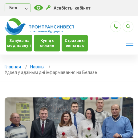
Бел
Асабісты кабінет
Заяўка на
Купіць
Страхавы
мед.паслугі
онлайн
выпадак
Главная
Навiны
Удзел у адзіным дні інфармавання на Белазе