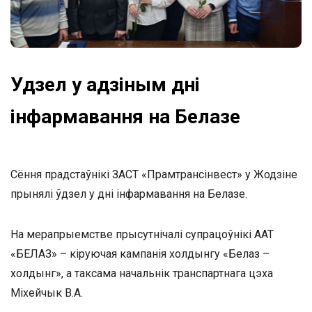
Удзел у адзіным дні
інфармавання на Белазе
Сёння прадстаўнікі ЗАСТ «Прамтрансінвест» у Жодзіне
прынялі ўдзел у дні інфармавання на Белазе.
На мерапрыемстве прысутнічалі супрацоўнікі ААТ
«БЕЛАЗ» – кіруючая кампанія холдынгу «Белаз –
холдынг», а таксама начальнік транспартнага цэха
Міхейчык В.А.