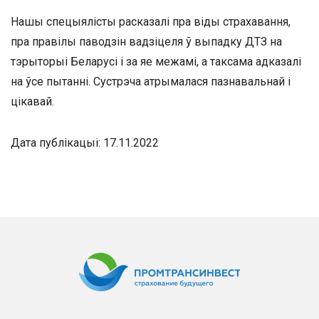
Нашы спецыялісты расказалі пра віды страхавання,
пра правілы паводзін вадзіцеля ў выпадку ДТЗ на
тэрыторыі Беларусі і за яе межамі, а таксама адказалі
на ўсе пытанні. Сустрэча атрымалася пазнавальнай і
цікавай.
Дата публікацыі: 17.11.2022