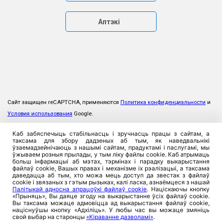
Аптэкі
Сайт защищен reCAPTCHA, применяются
Политика конфиденциальности
и
Условия использования
Google.
Каб забяспечыць стабільнасць і зручнасць працы з сайтам, а
таксама для збору дадзеных аб тым, як наведвальнікі
ўзаемадзейнічаюць з нашымі сайтам, прадуктамі і паслугамі, мы
ўжываем розныя прылады, у тым ліку файлы cookie. Каб атрымаць
больш інфармацыі аб мэтах, тэрмінах і парадку выкарыстання
файлаў cookie, Вашых правах і механізме іх рэалізацыі, а таксама
даведацца аб тым, хто можа мець доступ да звестак з файлаў
cookie і звязаных з гэтым рызыках, калі ласка, азнаёмцеся з нашай
Палітыкай адносна апрацоўкі файлаў cookie
. Націскаючы кнопку
«Прыняць», Вы даяце згоду на выкарыстанне ўсіх файлаў cookie.
Вы таксама можаце адмовіцца ад выкарыстання файлаў cookie,
націснуўшы кнопку «Адхіліць». У любы час вы можаце змяніць
свой выбар на старонцы
«Кіраванне дазволамі»
.