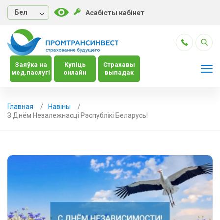
Бел
Асабісты кабінет
Заяўка на
Купіць
Страхавы
мед.паслугі
онлайн
выпадак
Главная
Навiны
З Днём Незалежнасці Рэспублікі Беларусь!