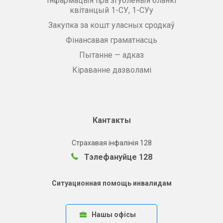
Інфармацыя пра згубленыя бланкі
квітанцый 1-СУ, 1-СУу
Закупка за кошт уласных сродкаў
Фінансавая граматнасць
Пытанне — адказ
Кіраванне дазволамі
Кантакты
Страхавая інфалінія 128
Тэлефануйце 128
Ситуационная помощь инвалидам
Нашы офісы