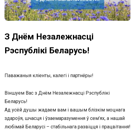
З Днём Незалежнасці
Рэспублікі Беларусь!
Паважаныя кліенты, калегі і партнёры!
Віншуем Вас з Днём Незалежнасці Рэспублікі
Беларусь!
Ад усёй душы жадаем вам і вашым блізкім моцнага
здароўя, шчасця і ўзаемаразумення ў сем’ях, а нашай
любімай Беларусі – стабільнага развіцця і працвітання!