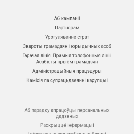
Аб кампаніі
Партнерам
Урэгуляванне страт
Звароты грамадзян і юрыдычных асоб
Гарачая лінія. Прамыя тэлефонныя лініі.
Асабісты прыём грамадзян
Адміністрацыйныя працэдуры
Камісія па супрацьдзеянні карупцыі
Аб парадку апрацоўцы персанальных
дадзеных
Раскрыццё інфармацыі