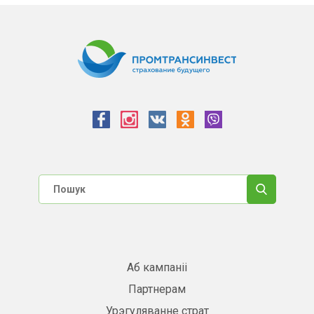
Аб кампаніі
Партнерам
Урэгуляванне страт