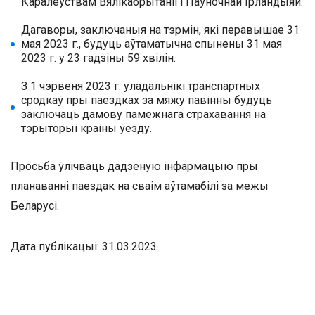
Каралеўствам Вялікабрытаніі і Паўночнай Ірландыяй.
Дагаворы, заключаныя на тэрмін, які перавышае 31
мая 2023 г., будуць аўтаматычна спынены 31 мая
2023 г. у 23 гадзіны 59 хвілін.
З 1 чэрвеня 2023 г. уладальнікі транспартных
сродкаў пры паездках за мяжу павінны будуць
заключаць дамову памежнага страхавання на
тэрыторыі краіны ўезду.
Просьба ўлічваць дадзеную інфармацыю пры
планаванні паездак на сваім аўтамабілі за межы
Беларусі.
Дата публікацыі: 31.03.2023