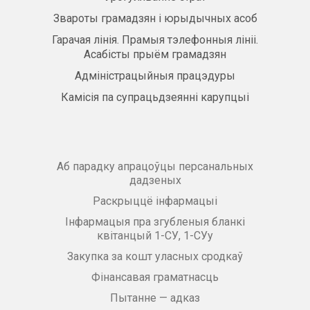
Звароты грамадзян і юрыдычных асоб
Гарачая лінія. Прамыя тэлефонныя лініі.
Асабісты прыём грамадзян
Адміністрацыйныя працэдуры
Камісія па супрацьдзеянні карупцыі
Аб парадку апрацоўцы персанальных
дадзеных
Раскрыццё інфармацыі
Інфармацыя пра згубленыя бланкі
квітанцый 1-СУ, 1-СУу
Закупка за кошт уласных сродкаў
Фінансавая граматнасць
Пытанне — адказ