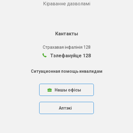
Кіраванне дазволамі
Кантакты
Страхавая інфалінія 128
Тэлефануйце 128
Ситуационная помощь инвалидам
Нашы офісы
Аптэкі