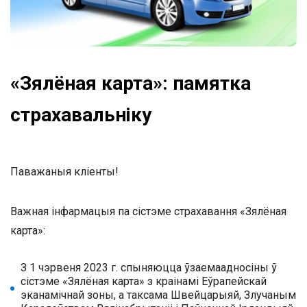
«Зялёная карта»: памятка
страхавальніку
Паважаныя кліенты!
Важная інфармацыя па сістэме страхавання «Зялёная
карта»:
З 1 чэрвеня 2023 г. спыняюцца ўзаемаадносіны ў
сістэме «Зялёная карта» з краінамі Еўрапейскай
эканамічнай зоны, а таксама Швейцарыяй, Злучаным