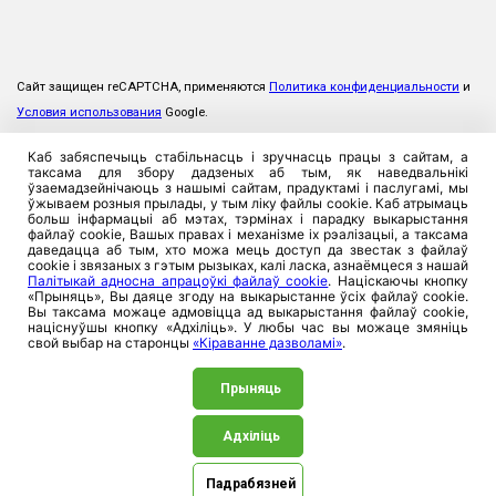
Сайт защищен reCAPTCHA, применяются
Политика конфиденциальности
и
Условия использования
Google.
Каб забяспечыць стабільнасць і зручнасць працы з сайтам, а
таксама для збору дадзеных аб тым, як наведвальнікі
ўзаемадзейнічаюць з нашымі сайтам, прадуктамі і паслугамі, мы
ўжываем розныя прылады, у тым ліку файлы cookie. Каб атрымаць
больш інфармацыі аб мэтах, тэрмінах і парадку выкарыстання
файлаў cookie, Вашых правах і механізме іх рэалізацыі, а таксама
даведацца аб тым, хто можа мець доступ да звестак з файлаў
cookie і звязаных з гэтым рызыках, калі ласка, азнаёмцеся з нашай
Палітыкай адносна апрацоўкі файлаў cookie
. Націскаючы кнопку
«Прыняць», Вы даяце згоду на выкарыстанне ўсіх файлаў cookie.
Вы таксама можаце адмовіцца ад выкарыстання файлаў cookie,
націснуўшы кнопку «Адхіліць». У любы час вы можаце змяніць
свой выбар на старонцы
«Кіраванне дазволамі»
.
Прыняць
Адхіліць
©2026. ЗАСТ «Прамтрансінвест», 220026, Рэспублика
Беларусь, г. Мінск, вул. Пляханава, 8. УНП 100357923
Падрабязней