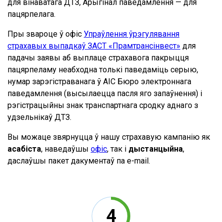
для вінаватага ДТЗ, Арыгінал паведамлення — для
пацярпелага.
Пры звароце ў офіс
Упраўлення ўрэгулявання
страхавых выпадкаў ЗАСТ «Прамтрансінвест»
для
падачы заявы аб выплаце страхавога пакрыцця
пацярпеламу неабходна толькі паведаміць серыю,
нумар зарэгістраванага ў АІС Бюро электроннага
паведамлення (высылаецца пасля яго запаўнення) і
рэгістрацыйны знак транспартнага сродку аднаго з
удзельнікаў ДТЗ.
Вы можаце звярнуцца ў нашу страхавую кампанію як
асабіста
, наведаўшы
офіс
, так і
дыстанцыйна
,
даслаўшы пакет дакументаў па e-mail.