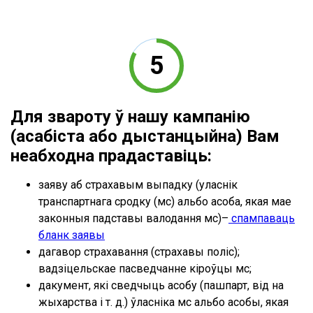
Для звароту ў нашу кампанію
(асабіста або дыстанцыйна) Вам
неабходна прадаставіць:
заяву аб страхавым выпадку (уласнік
транспартнага сродку (мс) альбо асоба, якая мае
законныя падставы валодання мс)–
спампаваць
бланк заявы
дагавор страхавання (страхавы поліс);
вадзіцельскае пасведчанне кіроўцы мс;
дакумент, які сведчыць асобу (пашпарт, від на
жыхарства і т. д.) ўласніка мс альбо асобы, якая