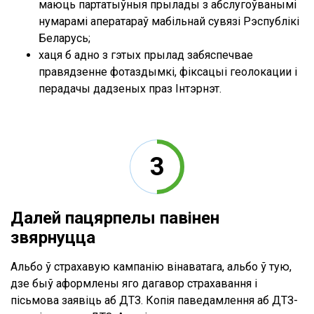
маюць партатыўныя прылады з абслугоўванымі
нумарамі аператараў мабільнай сувязі Рэспублікі
Беларусь;
хаця б адно з гэтых прылад забяспечвае
правядзенне фотаздымкі, фіксацыі геолокации і
перадачы дадзеных праз Інтэрнэт.
Далей пацярпелы павінен
звярнуцца
Альбо ў страхавую кампанію вінаватага, альбо ў тую,
дзе быў аформлены яго дагавор страхавання і
пісьмова заявіць аб ДТЗ. Копія паведамлення аб ДТЗ-