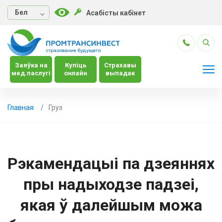
Бел
Асабісты кабінет
Заяўка на
Купіць
Страхавы
мед.паслугі
онлайн
выпадак
Главная
Груз
Рэкамендацыі па дзеяннях
пры надыходзе падзеі,
якая ў далейшым можа