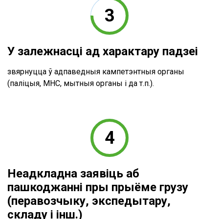
У залежнасці ад характару падзеі
звярнуцца ў адпаведныя кампетэнтныя органы
(паліцыя, МНС, мытныя органы і да т.п.).
Неадкладна заявіць аб
пашкоджанні пры прыёме грузу
(перавозчыку, экспедытару,
складу і інш.)