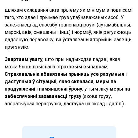
шляхам складання акта прыёму як мінімум з подпісамі
таго, хто здае і прымае груз упаўнаважаных асоб. У
залежнасці ад спосабу транспарціроўкі (аўтамабільны,
марскі, авія, смешаны і інш.) і нормаў, якія рэгулююць
дадзеную перавозку, ва ўсталяваныя тэрміны заявіць
прэтэнзію.
Звяртаем увагу
, што пры надыходзе падзеі, якая
можа быць прызнана страхавым выпадкам,
Страхавальнік абавязаны прыняць усе разумныя і
даступныя ў сітуацыі, якая склалася, меры па
прадухіленні і памяншэнні ўрону
, у тым ліку
меры па
забеспячэнні захаванасці грузу
(ахова грузу,
аператыўная перагрузка, дастаўка на склад і да т.п.).