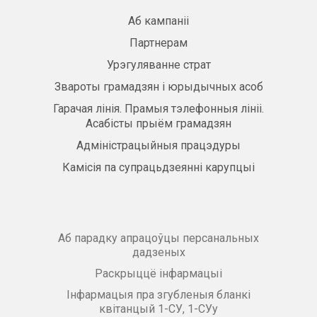
Аб кампаніі
Партнерам
Урэгуляванне страт
Звароты грамадзян і юрыдычных асоб
Гарачая лінія. Прамыя тэлефонныя лініі.
Асабісты прыём грамадзян
Адміністрацыйныя працэдуры
Камісія па супрацьдзеянні карупцыі
Аб парадку апрацоўцы персанальных
дадзеных
Раскрыццё інфармацыі
Інфармацыя пра згубленыя бланкі
квітанцый 1-СУ, 1-СУу