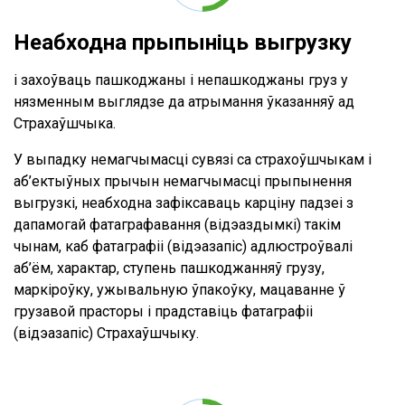
Неабходна прыпыніць выгрузку
і захоўваць пашкоджаны і непашкоджаны груз у
нязменным выглядзе да атрымання ўказанняў ад
Страхаўшчыка.
У выпадку немагчымасці сувязі са страхоўшчыкам і
аб’ектыўных прычын немагчымасці прыпынення
выгрузкі, неабходна зафіксаваць карціну падзеі з
дапамогай фатаграфавання (відэаздымкі) такім
чынам, каб фатаграфіі (відэазапіс) адлюстроўвалі
аб’ём, характар, ступень пашкоджанняў грузу,
маркіроўку, ужывальную ўпакоўку, мацаванне ў
грузавой прасторы і прадставіць фатаграфіі
(відэазапіс) Страхаўшчыку.