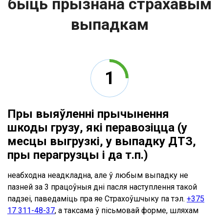
быць прызнана страхавым
выпадкам
Пры выяўленні прычынення
шкоды грузу, які перавозіцца (у
месцы выгрузкі, у выпадку ДТЗ,
пры перагрузцы і да т.п.)
неабходна неадкладна, але ў любым выпадку не
пазней за 3 працоўныя дні пасля наступлення такой
падзеі, паведаміць пра яе Страхоўшчыку па тэл.
+375
17 311-48-37
, а таксама ў пісьмовай форме, шляхам