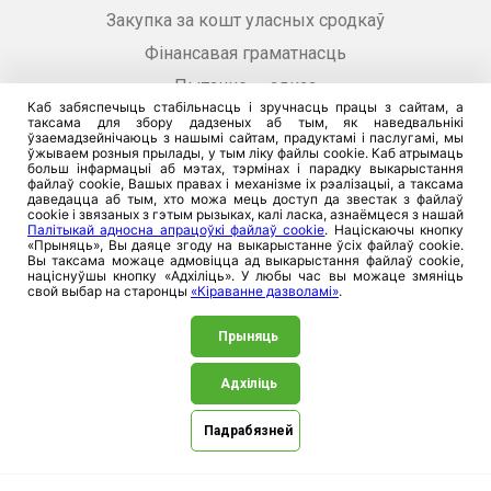
Закупка за кошт уласных сродкаў
Фінансавая граматнасць
Пытанне — адказ
Каб забяспечыць стабільнасць і зручнасць працы з сайтам, а
Кіраванне дазволамі
таксама для збору дадзеных аб тым, як наведвальнікі
ўзаемадзейнічаюць з нашымі сайтам, прадуктамі і паслугамі, мы
ўжываем розныя прылады, у тым ліку файлы cookie. Каб атрымаць
больш інфармацыі аб мэтах, тэрмінах і парадку выкарыстання
файлаў cookie, Вашых правах і механізме іх рэалізацыі, а таксама
даведацца аб тым, хто можа мець доступ да звестак з файлаў
cookie і звязаных з гэтым рызыках, калі ласка, азнаёмцеся з нашай
Кантакты
Палітыкай адносна апрацоўкі файлаў cookie
. Націскаючы кнопку
«Прыняць», Вы даяце згоду на выкарыстанне ўсіх файлаў cookie.
Вы таксама можаце адмовіцца ад выкарыстання файлаў cookie,
націснуўшы кнопку «Адхіліць». У любы час вы можаце змяніць
Страхавая інфалінія 128
свой выбар на старонцы
«Кіраванне дазволамі»
.
Тэлефануйце 128
Прыняць
Ситуационная помощь инвалидам
Адхіліць
Падрабязней
Нашы офісы