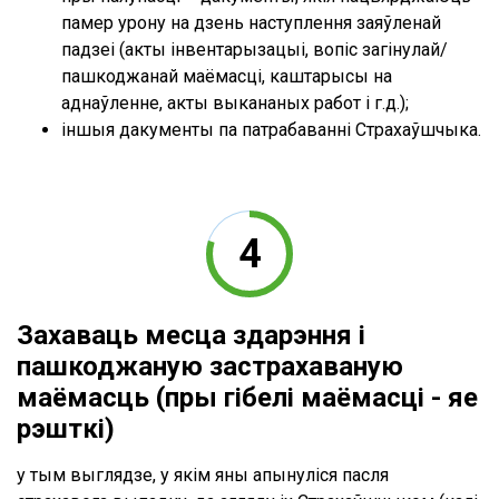
памер урону на дзень наступлення заяўленай
падзеі (акты інвентарызацыі, вопіс загінулай/
пашкоджанай маёмасці, каштарысы на
аднаўленне, акты выкананых работ і г.д.);
іншыя дакументы па патрабаванні Страхаўшчыка.
Захаваць месца здарэння і
пашкоджаную застрахаваную
маёмасць (пры гібелі маёмасці - яе
рэшткі)
у тым выглядзе, у якім яны апынуліся пасля