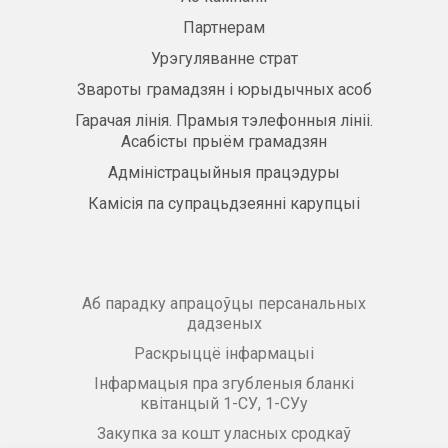
Партнерам
Урэгуляванне страт
Звароты грамадзян і юрыдычных асоб
Гарачая лінія. Прамыя тэлефонныя лініі.
Асабісты прыём грамадзян
Адміністрацыйныя працэдуры
Камісія па супрацьдзеянні карупцыі
Аб парадку апрацоўцы персанальных
дадзеных
Раскрыццё інфармацыі
Інфармацыя пра згубленыя бланкі
квітанцый 1-СУ, 1-СУу
Закупка за кошт уласных сродкаў