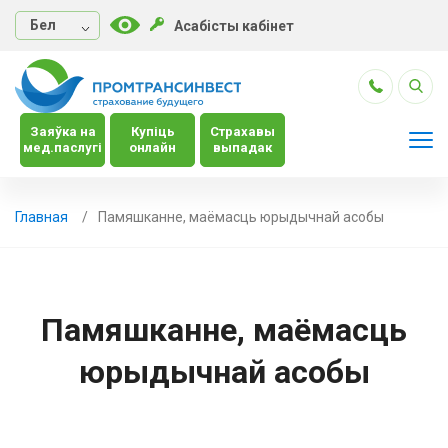
Бел
Асабісты кабінет
Заяўка на
Купіць
Страхавы
мед.паслугі
онлайн
выпадак
Главная
Памяшканне, маёмасць юрыдычнай асобы
Памяшканне, маёмасць
юрыдычнай асобы