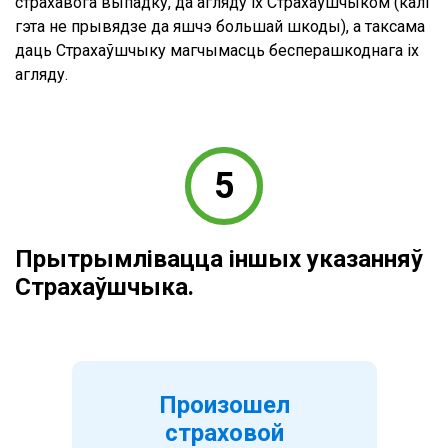
страхавога выпадку, да агляду іх Страхаўшчыком (калі
гэта не прывядзе да яшчэ большай шкоды), а таксама
даць Страхаўшчыку магчымасць бесперашкоднага іх
агляду.
Прытрымлівацца іншых указанняў
Страхаўшчыка.
Произошел
страховой