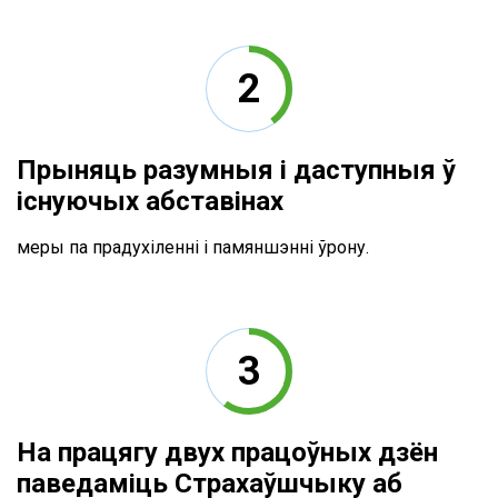
Прыняць разумныя і даступныя ў
існуючых абставінах
меры па прадухіленні і памяншэнні ўрону.
На працягу двух працоўных дзён
паведаміць Страхаўшчыку аб