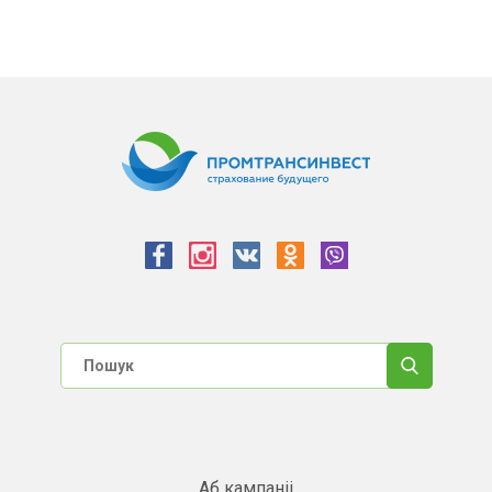
Аб кампаніі