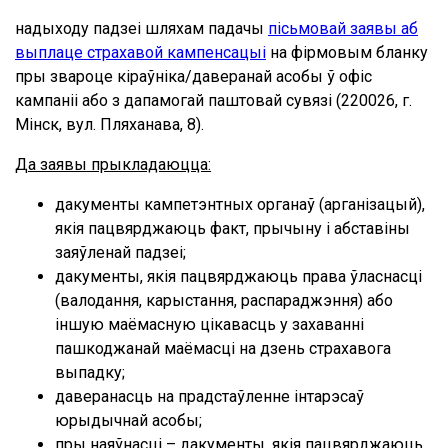
надыходу падзеі шляхам падачы
пісьмовай заявы аб
выплаце страхавой кампенсацыі
на фірмовым бланку
пры звароце кіраўніка/даверанай асобы ў офіс
кампаніі або з дапамогай паштовай сувязі (220026, г.
Мінск, вул. Пляханава, 8).
Да заявы прыкладаюцца:
дакументы кампетэнтных органаў (арганізацый),
якія пацвярджаюць факт, прычыну і абставіны
заяўленай падзеі;
дакументы, якія пацвярджаюць права ўласнасці
(валодання, карыстання, распараджэння) або
іншую маёмасную цікавасць у захаванні
пашкоджанай маёмасці на дзень страхавога
выпадку;
даверанасць на прадстаўленне інтарэсаў
юрыдычнай асобы;
пры наяўнасці – дакументы, якія пацвярджаюць