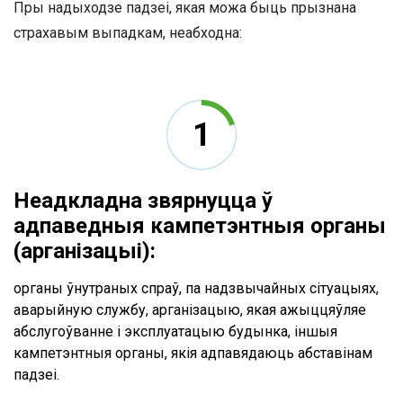
Пры надыходзе падзеі, якая можа быць прызнана
страхавым выпадкам, неабходна:
Неадкладна звярнуцца ў
адпаведныя кампетэнтныя органы
(арганізацыі):
органы ўнутраных спраў, па надзвычайных сітуацыях,
аварыйную службу, арганізацыю, якая ажыццяўляе
абслугоўванне і эксплуатацыю будынка, іншыя
кампетэнтныя органы, якія адпавядаюць абставінам
падзеі.