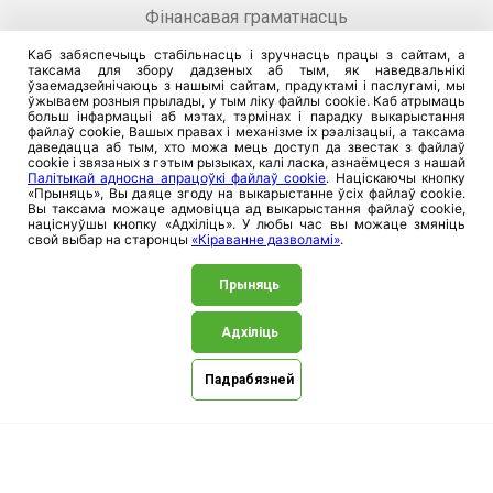
Фінансавая граматнасць
Пытанне — адказ
Каб забяспечыць стабільнасць і зручнасць працы з сайтам, а
таксама для збору дадзеных аб тым, як наведвальнікі
Кіраванне дазволамі
ўзаемадзейнічаюць з нашымі сайтам, прадуктамі і паслугамі, мы
ўжываем розныя прылады, у тым ліку файлы cookie. Каб атрымаць
больш інфармацыі аб мэтах, тэрмінах і парадку выкарыстання
файлаў cookie, Вашых правах і механізме іх рэалізацыі, а таксама
даведацца аб тым, хто можа мець доступ да звестак з файлаў
cookie і звязаных з гэтым рызыках, калі ласка, азнаёмцеся з нашай
Палітыкай адносна апрацоўкі файлаў cookie
. Націскаючы кнопку
Кантакты
«Прыняць», Вы даяце згоду на выкарыстанне ўсіх файлаў cookie.
Вы таксама можаце адмовіцца ад выкарыстання файлаў cookie,
націснуўшы кнопку «Адхіліць». У любы час вы можаце змяніць
свой выбар на старонцы
«Кіраванне дазволамі»
.
Страхавая інфалінія 128
Тэлефануйце 128
Прыняць
Ситуационная помощь инвалидам
Адхіліць
Падрабязней
Нашы офісы
Аптэкі