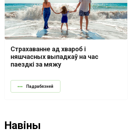
Страхаванне ад хвароб і
няшчасных выпадкаў на час
паездкі за мяжу
Падрабязней
Hавіны