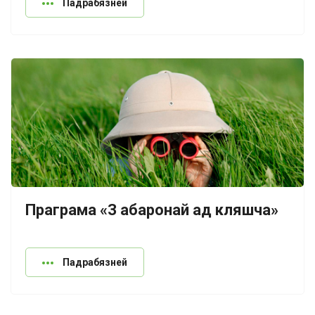
Падрабязней
Праграма «З абаронай ад кляшча»
Падрабязней