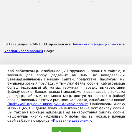
Сайт защищен reCAPTCHA, применяются
Политика конфиденциальности
и
Условия использования
Google.
Каб забяспечыць стабільнасць і зручнасць працы з сайтам, а
таксама для збору дадзеных аб тым, як наведвальнікі
ўзаемадзейнічаюць з нашымі сайтам, прадуктамі і паслугамі, мы
ўжываем розныя прылады, у тым ліку файлы cookie. Каб атрымаць
больш інфармацыі аб мэтах, тэрмінах і парадку выкарыстання
файлаў cookie, Вашых правах і механізме іх рэалізацыі, а таксама
даведацца аб тым, хто можа мець доступ да звестак з файлаў
cookie і звязаных з гэтым рызыках, калі ласка, азнаёмцеся з нашай
Палітыкай адносна апрацоўкі файлаў cookie
. Націскаючы кнопку
«Прыняць», Вы даяце згоду на выкарыстанне ўсіх файлаў cookie.
Вы таксама можаце адмовіцца ад выкарыстання файлаў cookie,
націснуўшы кнопку «Адхіліць». У любы час вы можаце змяніць
свой выбар на старонцы
«Кіраванне дазволамі»
.