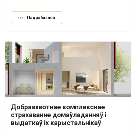
Падрабязней
Добраахвотнае комплекснае
страхаванне домаўладанняў і
выдаткаў іх карыстальнікаў