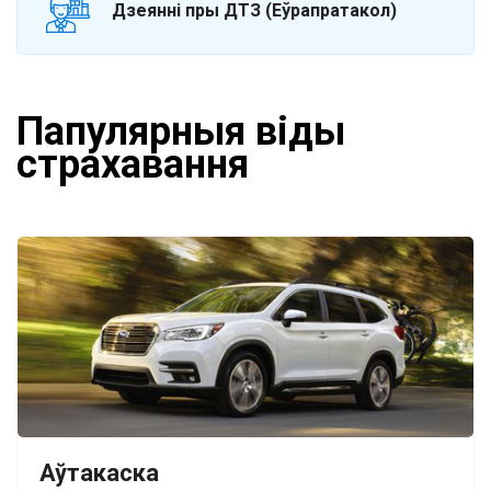
Дзеянні пры ДТЗ (Еўрапратакол)
Папулярныя віды
страхавання
Аўтакаска