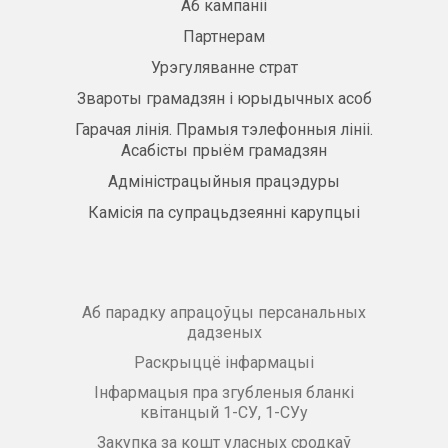
Аб кампаніі
Партнерам
Урэгуляванне страт
Звароты грамадзян і юрыдычных асоб
Гарачая лінія. Прамыя тэлефонныя лініі.
Асабісты прыём грамадзян
Адміністрацыйныя працэдуры
Камісія па супрацьдзеянні карупцыі
Аб парадку апрацоўцы персанальных
дадзеных
Раскрыццё інфармацыі
Інфармацыя пра згубленыя бланкі
квітанцый 1-СУ, 1-СУу
Закупка за кошт уласных сродкаў