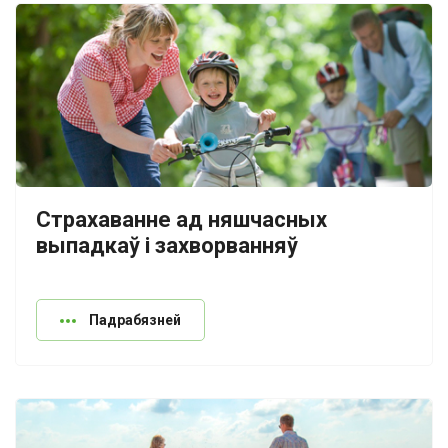
Страхаванне ад няшчасных
выпадкаў і захворванняў
Падрабязней