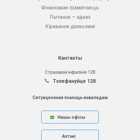
Фінансавая граматнасць
Пытанне — адказ
Кіраванне дазволамі
Кантакты
Страхавая інфалінія 128
Тэлефануйце 128
Ситуационная помощь инвалидам
Нашы офісы
Аптэкі