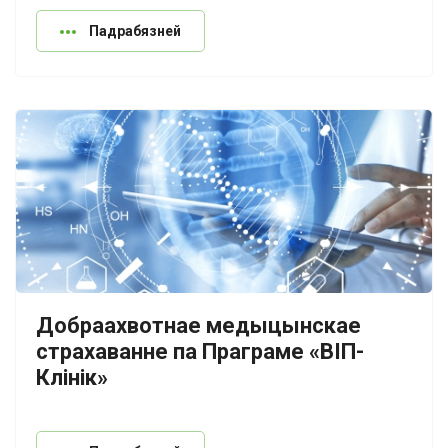
Падрабязней
Добраахвотнае медыцынскае
страхаванне па Праграме «ВІП-
Клінік»