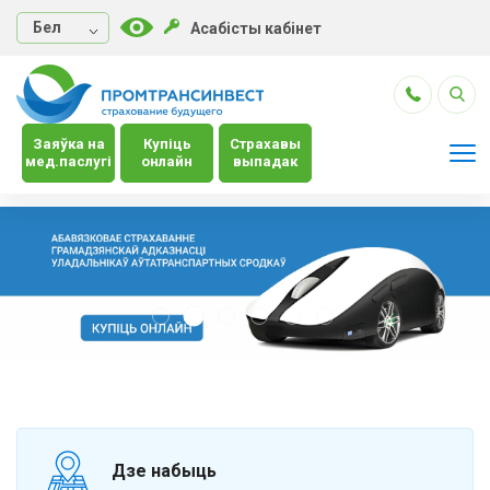
Бел
Асабісты кабінет
Заяўка на
Купіць
Страхавы
мед.паслугі
онлайн
выпадак
Дзе набыць