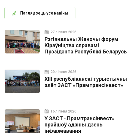
Паглядзець усе навіны
27 ліпеня 2026
Рэгіянальны Жаночы форум
Кіраўніцтва справамі
Прэзідэнта Рэспублікі Беларусь
20 ліпеня 2026
XIII рэспубліканскі турыстычны
злёт ЗАСТ «Прамтрансінвест»
16 ліпеня 2026
У ЗАСТ «Прамтрансінвест»
прайшоў адзіны дзень
інфармавання