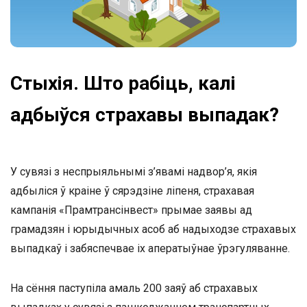
Стыхія. Што рабіць, калі
адбыўся страхавы выпадак?
У сувязі з неспрыяльнымі з’явамі надвор’я, якія
адбыліся ў краіне ў сярэдзіне ліпеня, страхавая
кампанія «Прамтрансінвест» прымае заявы ад
грамадзян і юрыдычных асоб аб надыходзе страхавых
выпадкаў і забяспечвае іх аператыўнае ўрэгуляванне.
На сёння паступіла амаль 200 заяў аб страхавых