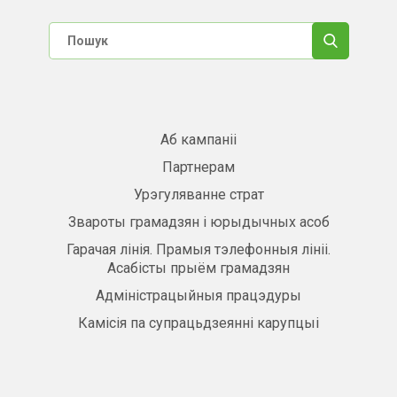
Аб кампаніі
Партнерам
Урэгуляванне страт
Звароты грамадзян і юрыдычных асоб
Гарачая лінія. Прамыя тэлефонныя лініі.
Асабісты прыём грамадзян
Адміністрацыйныя працэдуры
Камісія па супрацьдзеянні карупцыі