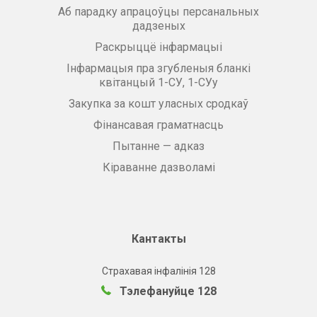
Аб парадку апрацоўцы персанальных
дадзеных
Раскрыццё інфармацыі
Інфармацыя пра згубленыя бланкі
квітанцый 1-СУ, 1-СУу
Закупка за кошт уласных сродкаў
Фінансавая граматнасць
Пытанне — адказ
Кіраванне дазволамі
Кантакты
Страхавая інфалінія 128
Тэлефануйце 128