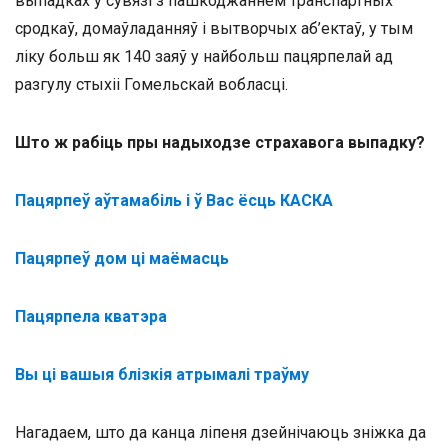
выпадках у сувязі з пашкоджаннем транспартных
сродкаў, домаўладанняў і вытворчых аб’ектаў, у тым
ліку больш як 140 заяў у найбольш пацярпелай ад
разгулу стыхіі Гомельскай вобласці.
Што ж рабіць пры надыходзе страхавога выпадку?
Пацярпеў аўтамабіль і ў Вас ёсць КАСКА
Пацярпеў дом ці маёмасць
Пацярпела кватэра
Вы ці вашыя блізкія атрымалі траўму
Нагадаем, што да канца ліпеня дзейнічаюць зніжка да