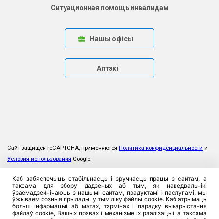
Ситуационная помощь инвалидам
Нашы офісы
Аптэкі
Сайт защищен reCAPTCHA, применяются
Политика конфиденциальности
и
Условия использования
Google.
Каб забяспечыць стабільнасць і зручнасць працы з сайтам, а
таксама для збору дадзеных аб тым, як наведвальнікі
ўзаемадзейнічаюць з нашымі сайтам, прадуктамі і паслугамі, мы
ўжываем розныя прылады, у тым ліку файлы cookie. Каб атрымаць
больш інфармацыі аб мэтах, тэрмінах і парадку выкарыстання
файлаў cookie, Вашых правах і механізме іх рэалізацыі, а таксама