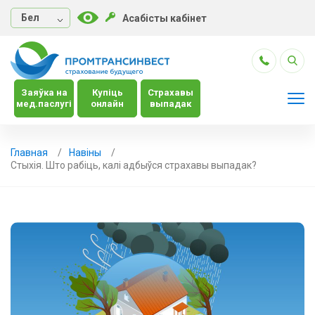
Бел
Асабісты кабінет
Заяўка на
Купіць
Страхавы
мед.паслугі
онлайн
выпадак
Главная
Навiны
Стыхія. Што рабіць, калі адбыўся страхавы выпадак?